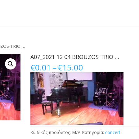
UZOS TRIO …
A07_2021 12 04 BROUZOS TRIO …
Price
€
0.01
–
€
15.00
range:
€0.01
through
€15.00
Κωδικός προϊόντος:
Μ/Δ
Κατηγορία:
concert