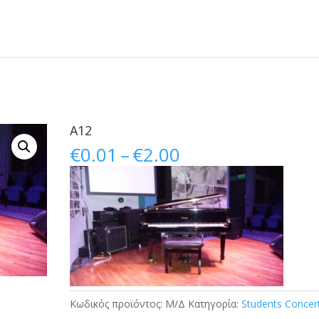
A12
Price
€
0.01
–
€
2.00
range:
€0.01
through
€2.00
Κωδικός προϊόντος:
Μ/Δ
Κατηγορία:
Students Concer