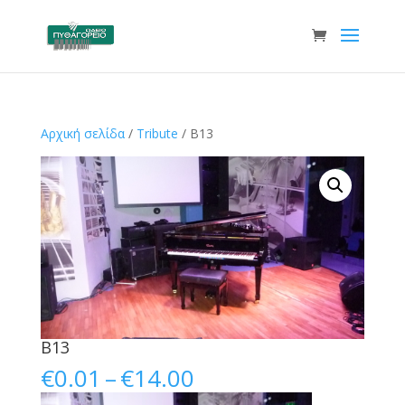
Αρχική σελίδα
/
Tribute
/ B13
B13
Price
€
0.01
–
€
14.00
range: