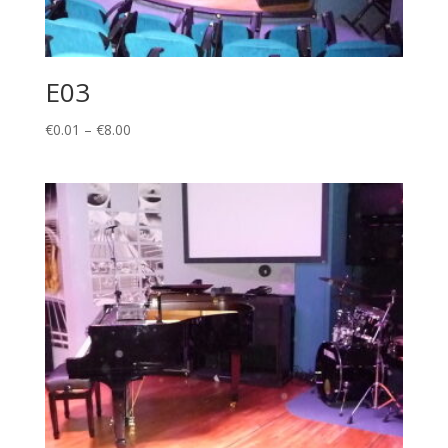
E03
Price
€
0.01
–
€
8.00
range:
€0.01
through
€8.00