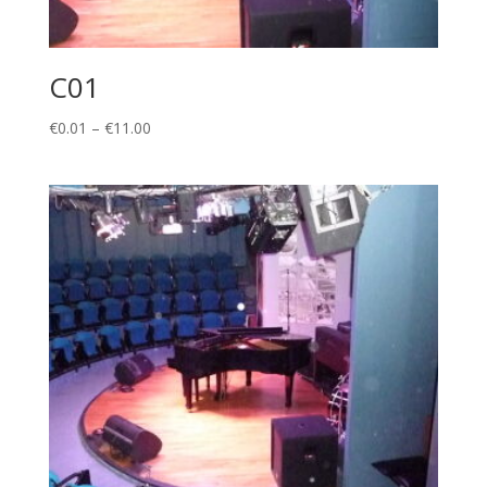
C01
Price
€
0.01
–
€
11.00
range:
€0.01
through
€11.00