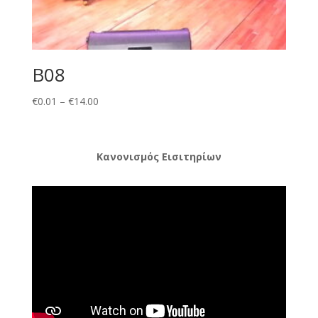
B08
Price
€
0.01
–
€
14.00
range:
€0.01
through
Κανονισμός Εισιτηρίων
€14.00