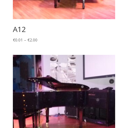
A12
Price
€
0.01
–
€
2.00
range:
€0.01
through
€2.00