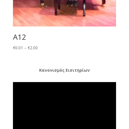
A12
Price
€
0.01
–
€
2.00
range:
€0.01
through
Κανονισμός Εισιτηρίων
€2.00