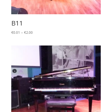
B11
Price
€
0.01
–
€
2.00
range:
€0.01
through
€2.00