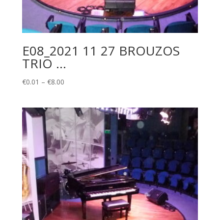
E08_2021 11 27 BROUZOS
TRIO …
Price
€
0.01
–
€
8.00
range:
€0.01
through
€8.00