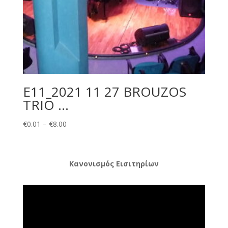
E11_2021 11 27 BROUZOS
TRIO …
Price
€
0.01
–
€
8.00
range:
€0.01
through
Κανονισμός Εισιτηρίων
€8.00