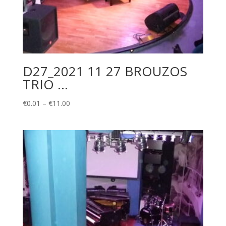
D27_2021 11 27 BROUZOS
TRIO …
Price
€
0.01
–
€
11.00
range:
€0.01
through
€11.00