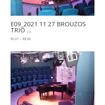
E09_2021 11 27 BROUZOS
TRIO …
Price
€
0.01
–
€
8.00
range:
€0.01
through
€8.00