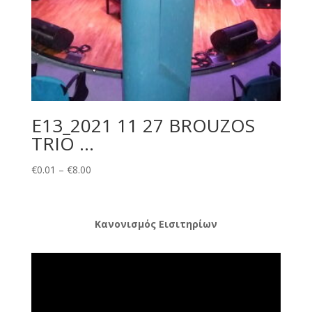
E13_2021 11 27 BROUZOS
TRIO …
Price
€
0.01
–
€
8.00
range:
€0.01
through
Κανονισμός Εισιτηρίων
€8.00