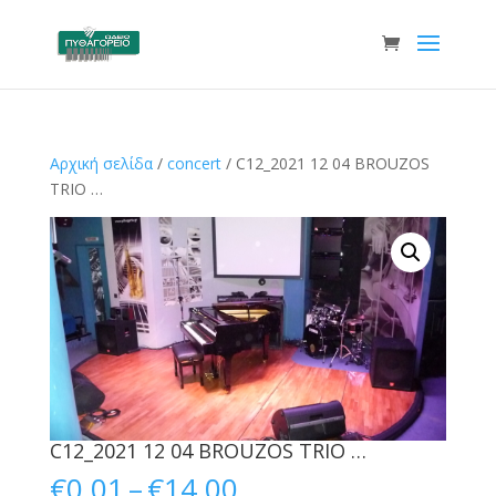
Αρχική σελίδα
/
concert
/ C12_2021 12 04 BROUZOS
TRIO …
C12_2021 12 04 BROUZOS TRIO …
Price
€
0.01
–
€
14.00