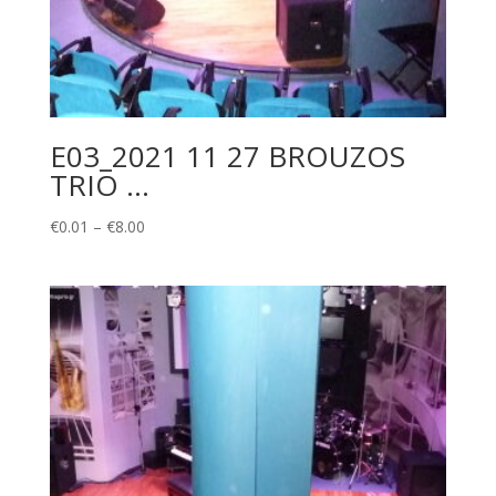
E03_2021 11 27 BROUZOS
TRIO …
Price
€
0.01
–
€
8.00
range:
€0.01
through
€8.00