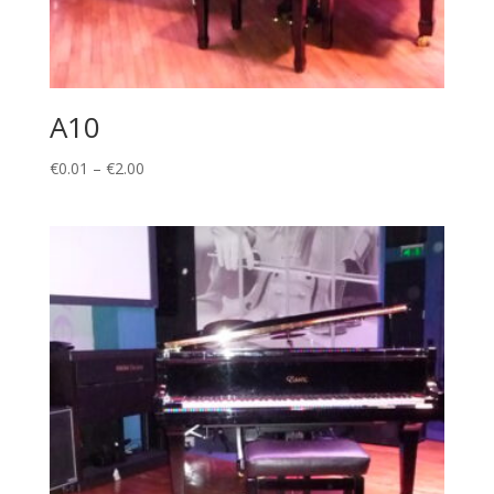
A10
Price
€
0.01
–
€
2.00
range:
€0.01
through
€2.00