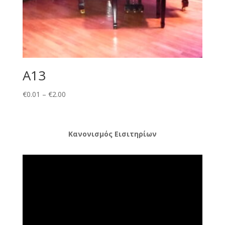
A13
Price
€
0.01
–
€
2.00
range:
€0.01
through
Κανονισμός Εισιτηρίων
€2.00