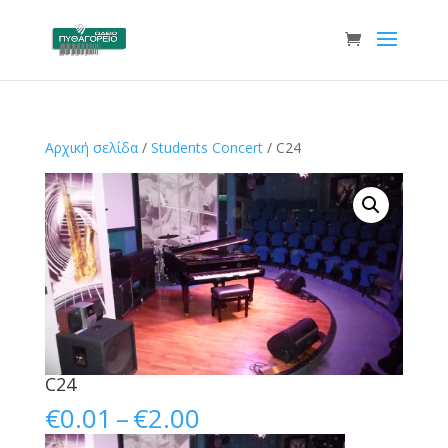
Αρχική σελίδα
/
Students Concert
/ C24
C24
Price
€
0.01
–
€
2.00
range: