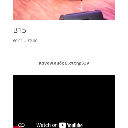
B15
Price
€
0.01
–
€
2.00
range:
€0.01
through
Κανονισμός Εισιτηρίων
€2.00