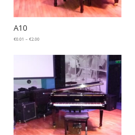
A10
Price
€
0.01
–
€
2.00
range:
€0.01
through
€2.00