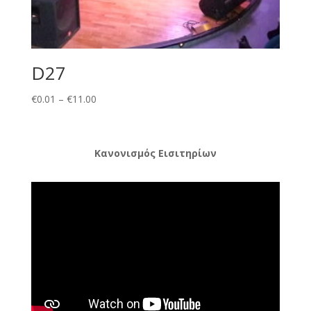
D27
Price
€
0.01
–
€
11.00
range:
€0.01
through
Κανονισμός Εισιτηρίων
€11.00