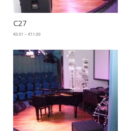
C27
Price
€
0.01
–
€
11.00
range:
€0.01
through
€11.00