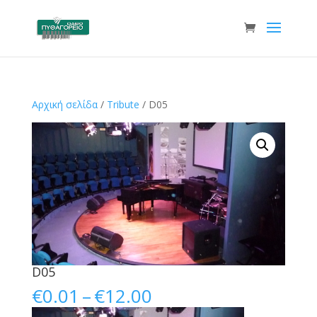
Αρχική σελίδα
/
Tribute
/ D05
D05
Price
€
0.01
–
€
12.00
range: