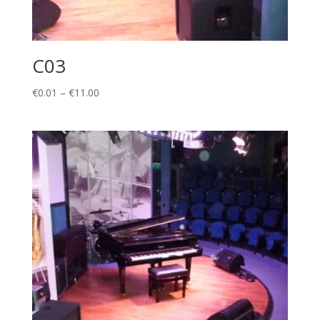
C03
Price
€
0.01
–
€
11.00
range:
€0.01
through
€11.00