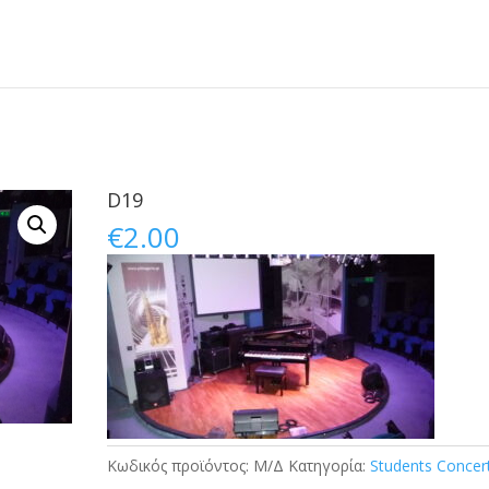
D19
€
2.00
Κωδικός προϊόντος:
Μ/Δ
Κατηγορία:
Students Concer