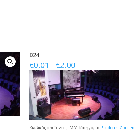
D24
Price
€
0.01
–
€
2.00
range:
€0.01
through
€2.00
Κωδικός προϊόντος:
Μ/Δ
Κατηγορία:
Students Concer