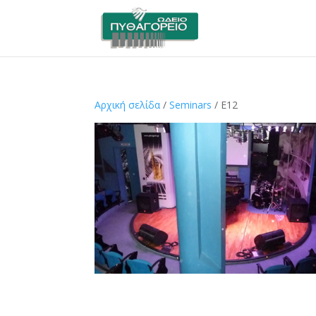
Αρχική σελίδα
/
Seminars
/ E12