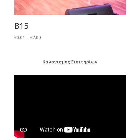
B15
Price
€
0.01
–
€
2.00
range:
€0.01
through
Κανονισμός Εισιτηρίων
€2.00