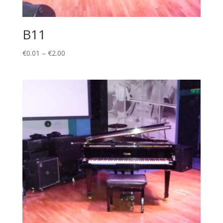
B11
Price
€
0.01
–
€
2.00
range:
€0.01
through
€2.00